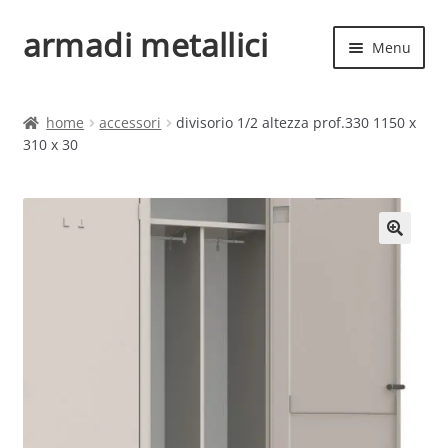
armadi metallici
Vai
Vai
Menu
alla
al
navigazione
contenuto
Espand
Home
il
home
accessori
divisorio 1/2 altezza prof.330 1150 x
menu
Espand
310 x 30
Shop
child
il
menu
child
🔍