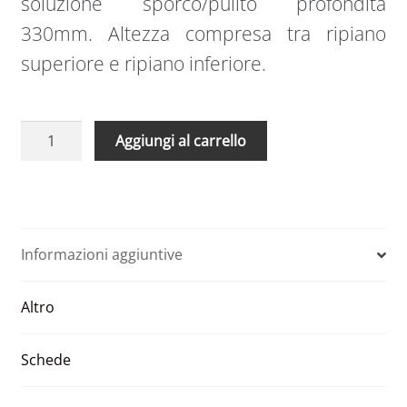
soluzione sporco/pulito profondità
330mm. Altezza compresa tra ripiano
superiore e ripiano inferiore.
Divisorio
A
Aggiungi al carrello
1/2
l
altezza
t
prof.330
e
1150
r
x
n
Informazioni aggiuntive
310
a
x
t
Altro
30
i
quantità
v
e
Schede
: