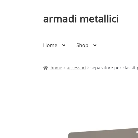
armadi metallici
Vai
Vai
alla
al
navigazione
contenuto
Home
Shop
home
accessori
separatore per classif.