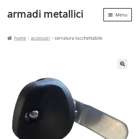
armadi metallici
Vai
Vai
Menu
alla
al
navigazione
contenuto
Espand
Home
il
home
accessori
serratura lucchettabile
menu
Espand
Shop
child
il
menu
child
🔍