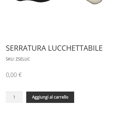
SERRATURA LUCCHETTABILE
SKU: ZSELUC
0,00
€
SERRATURA
A
Aggiungi al carrello
LUCCHETTABILE
l
quantità
t