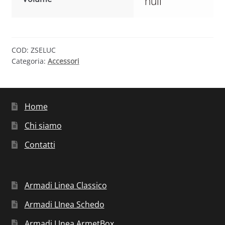
null
COD:
ZSELUC
Categoria:
Accessori
Home
Chi siamo
Contatti
Armadi Linea Classico
Armadi LInea Schedo
Armadi LInea ArmetBox