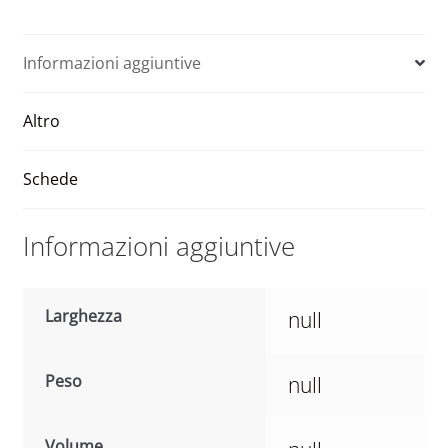
e
r
n
Informazioni aggiuntive
a
t
Altro
i
v
e
Schede
:
Informazioni aggiuntive
Larghezza
null
Peso
null
Volume