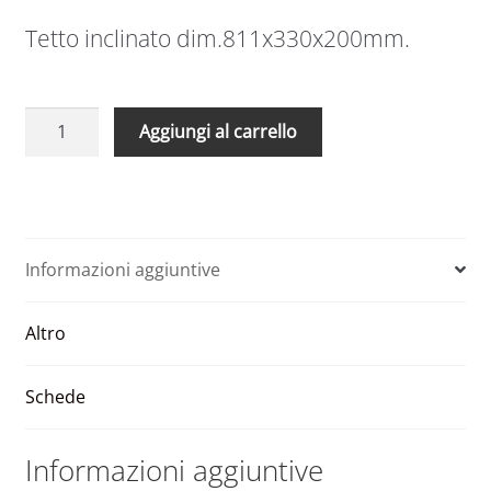
Tetto inclinato dim.811x330x200mm.
Tetto
A
Aggiungi al carrello
inclinato
l
811
t
x
e
330
r
x
n
Informazioni aggiuntive
200
a
quantità
t
Altro
i
v
e
Schede
:
Informazioni aggiuntive