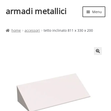
armadi metallici
Vai
Vai
Menu
alla
al
navigazione
contenuto
Espand
Home
il
home
accessori
tetto inclinato 811 x 330 x 200
menu
Espand
Shop
child
il
menu
child
🔍