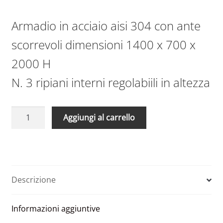
Armadio in acciaio aisi 304 con ante
scorrevoli dimensioni 1400 x 700 x
2000 H
N. 3 ripiani interni regolabiili in altezza
Armadio
A
Aggiungi al carrello
in
l
acciaio
t
aisi
e
304
r
ante
n
Descrizione
scorrevoli
a
1400
t
Informazioni aggiuntive
x
i