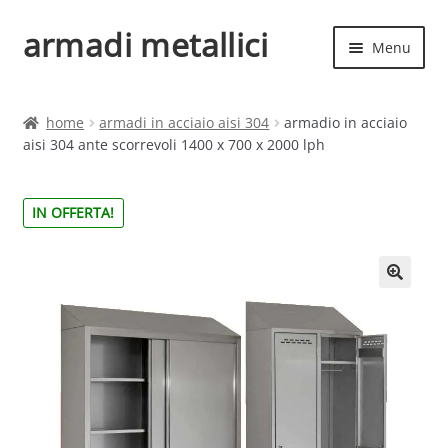
armadi metallici
Vai
Vai
Menu
alla
al
navigazione
contenuto
Espand
Home
il
home
armadi in acciaio aisi 304
armadio in acciaio
menu
Espand
aisi 304 ante scorrevoli 1400 x 700 x 2000 lph
Shop
child
il
menu
IN OFFERTA!
child
🔍