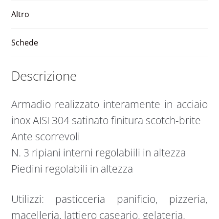
700
v
x
e
Altro
2000
:
LPH
Schede
quantità
Descrizione
Armadio realizzato interamente in acciaio
inox AISI 304 satinato finitura scotch-brite
Ante scorrevoli
N. 3 ripiani interni regolabiili in altezza
Piedini regolabili in altezza
Utilizzi: pasticceria panificio, pizzeria,
macelleria, lattiero caseario, gelateria.