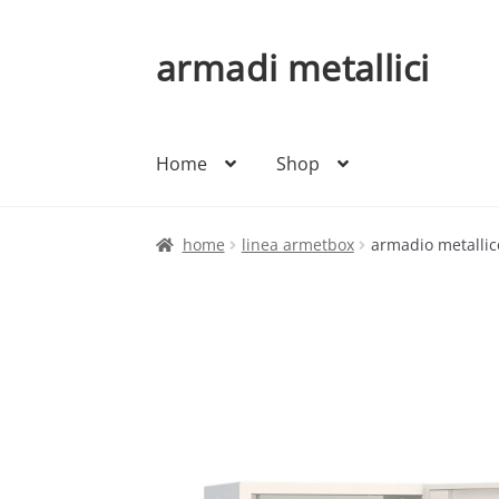
armadi metallici
Vai
Vai
alla
al
navigazione
contenuto
Home
Shop
home
linea armetbox
armadio metallic