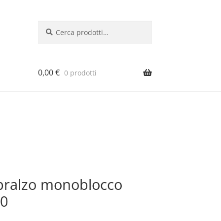
Cerca:
Cerca
0,00
€
0 prodotti
pralzo monoblocco
50