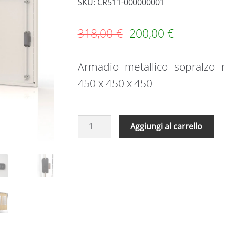
SKU: CR511-000000001
318,00
€
200,00
€
Armadio metallico sopralzo
450 x 450 x 450
Armadio
A
Aggiungi al carrello
metallico
l
sopralzo
t
monoblocco
e
CR511
r
450
n
x
a
450
t
x
i