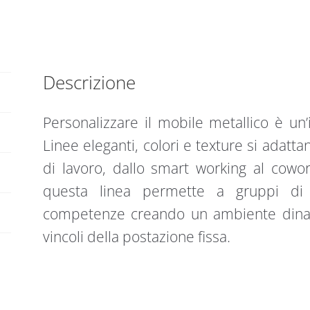
450
v
quantità
e
:
Descrizione
Personalizzare il mobile metallico è un’i
Linee eleganti, colori e texture si adatt
di lavoro, dallo smart working al coworki
questa linea permette a gruppi di
competenze creando un ambiente dinam
vincoli della postazione fissa.