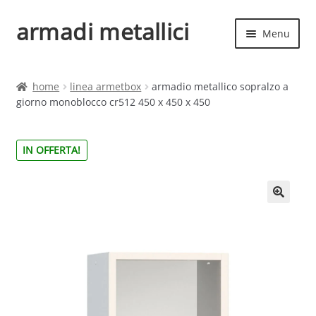
armadi metallici
Vai
Vai
Menu
alla
al
navigazione
contenuto
Espand
Home
il
home
linea armetbox
armadio metallico sopralzo a
menu
Espand
giorno monoblocco cr512 450 x 450 x 450
Shop
child
il
menu
IN OFFERTA!
child
🔍