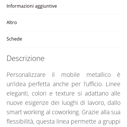
450
t
Informazioni aggiuntive
x
i
450
v
x
e
Altro
450
:
quantità
Schede
Descrizione
Personalizzare il mobile metallico è
un’idea perfetta anche per l’ufficio. Linee
eleganti, colori e texture si adattano alle
nuove esigenze dei luoghi di lavoro, dallo
smart working al coworking. Grazie alla sua
flessibilità, questa linea permette a gruppi