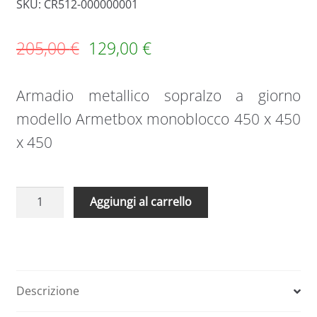
SKU: CR512-000000001
205,00
€
129,00
€
Armadio metallico sopralzo a giorno
modello Armetbox monoblocco 450 x 450
x 450
Armadio
A
Aggiungi al carrello
metallico
l
sopralzo
t
a
e
giorno
r
monoblocco
n
Descrizione
CR512
a