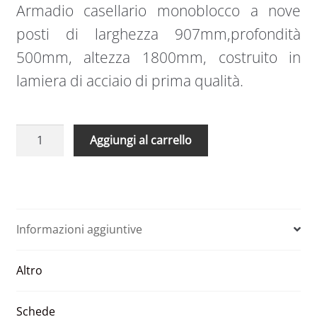
Armadio casellario monoblocco a nove
posti di larghezza 907mm,profondità
500mm, altezza 1800mm, costruito in
lamiera di acciaio di prima qualità.
Armadio
A
Aggiungi al carrello
metallico
l
casellario
t
9
e
posti
r
907
n
Informazioni aggiuntive
x
a
500
t
Altro
x
i
1800
v
quantità
e
Schede