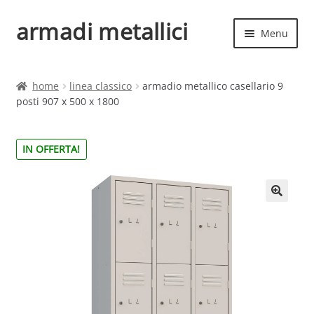
armadi metallici
Vai
Vai
Menu
alla
al
navigazione
contenuto
Espand
Home
il
home
linea classico
armadio metallico casellario 9
menu
Espand
posti 907 x 500 x 1800
Shop
child
il
menu
IN OFFERTA!
child
🔍