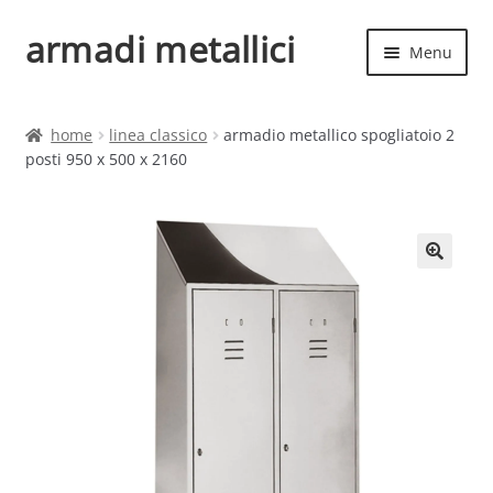
armadi metallici
Vai
Vai
Menu
alla
al
navigazione
contenuto
Espand
Home
il
home
linea classico
armadio metallico spogliatoio 2
menu
Espand
posti 950 x 500 x 2160
Shop
child
il
menu
child
🔍