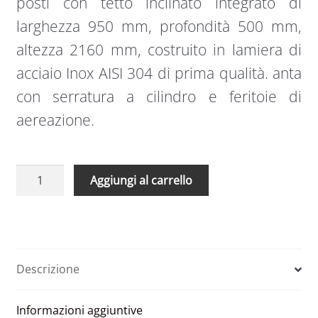
posti con tetto inclinato integrato di
larghezza 950 mm, profondità 500 mm,
altezza 2160 mm, costruito in lamiera di
acciaio Inox AISI 304 di prima qualità. anta
con serratura a cilindro e feritoie di
aereazione.
Armadio
A
Aggiungi al carrello
metallico
l
spogliatoio
t
2
e
posti
r
950
n
Descrizione
x
a
500
t
Informazioni aggiuntive
x
i