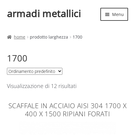
armadi metallici
Vai
Vai
Menu
alla
al
navigazione
contenuto
Espand
Home
il
home
prodotto larghezza
1700
menu
Espand
Shop
child
il
1700
menu
child
Visualizzazione di 12 risultati
SCAFFALE IN ACCIAIO AISI 304 1700 X
400 X 1500 RIPIANI FORATI