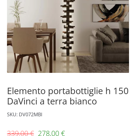
Elemento portabottiglie h 150
DaVinci a terra bianco
SKU: DV072MBI
339,00
€
278,00
€