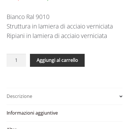
Bianco Ral 9010
Struttura in lamiera di acciaio verniciata
Ripiani in lamiera di acciaio verniciata
Elemento
A
Aggiungi al carrello
portabottiglie
l
h
t
150
e
DaVinci
r
a
n
Descrizione
terra
a
bianco
t
Informazioni aggiuntive
quantità
i
v