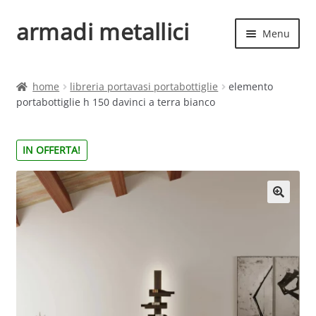
armadi metallici
Vai
Vai
Menu
alla
al
navigazione
contenuto
Espand
Home
il
home
libreria portavasi portabottiglie
elemento
menu
Espand
portabottiglie h 150 davinci a terra bianco
Shop
child
il
menu
IN OFFERTA!
child
🔍