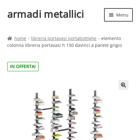
armadi metallici
Vai
Vai
Menu
alla
al
navigazione
contenuto
Espand
Home
il
home
libreria portavasi portabottiglie
elemento
menu
Espand
colonna libreria portavasi h 150 davinci a parete grigio
Shop
child
il
menu
IN OFFERTA!
child
🔍