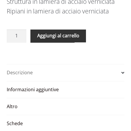
Struttura in lamiera di acciaio verniciata
Ripiani in lamiera di acciaio verniciata
Elemento
A
Aggiungi al carrello
colonna
l
libreria
t
portavasi
e
h
r
150
n
Descrizione
DaVinci
a
a
t
Informazioni aggiuntive
parete
i
grigio
v
quantità
e
Altro
:
Schede