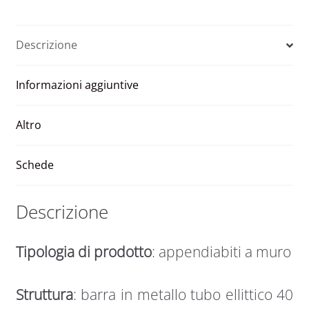
in
t
plastica
e
con
Descrizione
r
barra
n
in
Informazioni aggiuntive
a
metallo
t
5
i
posti
Altro
v
VIRGOLA
e
quantità
Schede
:
Descrizione
Tipologia di prodotto
: appendiabiti a muro
Struttura
: barra in metallo tubo ellittico 40