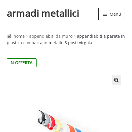
armadi metallici
Vai
Vai
Menu
alla
al
navigazione
contenuto
Espand
Home
il
home
appendiabiti da muro
appendiabiti a parete in
menu
Espand
plastica con barra in metallo 5 posti virgola
Shop
child
il
menu
IN OFFERTA!
child
🔍