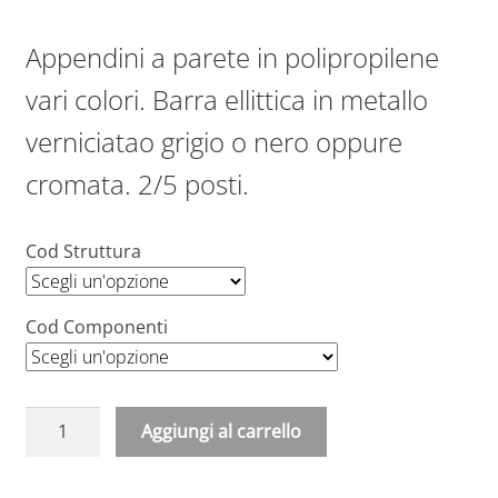
Appendini a parete in polipropilene
vari colori. Barra ellittica in metallo
verniciatao grigio o nero oppure
cromata. 2/5 posti.
Cod Struttura
Cod Componenti
Appendiabiti
Aggiungi al carrello
a
A
parete
l