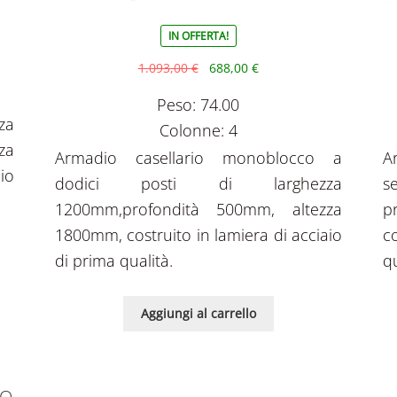
IN OFFERTA!
1.093,00
€
688,00
€
Peso: 74.00
za
Colonne: 4
za
Armadio casellario monoblocco a
A
io
dodici posti di larghezza
s
1200mm,profondità 500mm, altezza
p
1800mm, costruito in lamiera di acciaio
c
di prima qualità.
qu
Aggiungi al carrello
IO