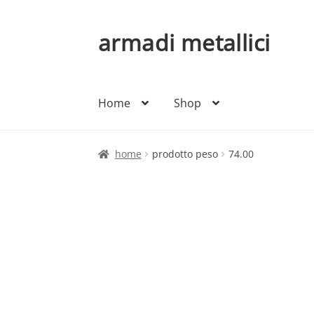
armadi metallici
Vai
Vai
alla
al
navigazione
contenuto
Home
Shop
home
prodotto peso
74.00