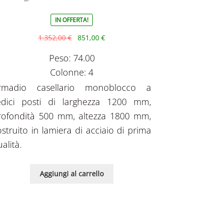
IN OFFERTA!
1.352,00
€
851,00
€
Peso: 74.00
Colonne: 4
rmadio casellario monoblocco a
edici posti di larghezza 1200 mm,
rofondità 500 mm, altezza 1800 mm,
ostruito in lamiera di acciaio di prima
alità.
Aggiungi al carrello