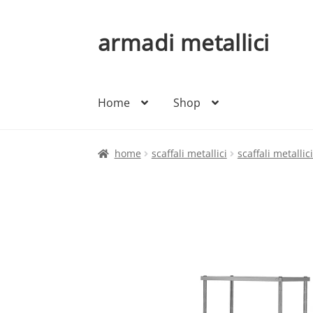
armadi metallici
Vai
Vai
alla
al
navigazione
contenuto
Home
Shop
home
scaffali metallici
scaffali metallic