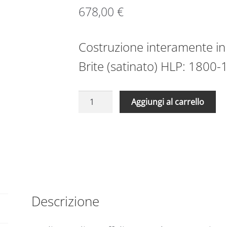
678,00
€
Costruzione interamente in 
Brite (satinato) HLP: 1800-
Scaffale
A
Aggiungi al carrello
in
l
acciaio
t
aisi
e
304
r
1500
n
x
a
400
t
x
Descrizione
i
1800
v
ripiani
e