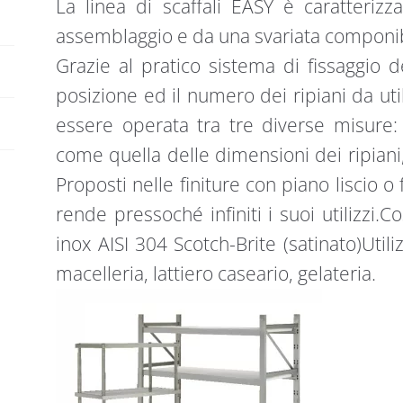
La linea di scaffali EASY è caratteriz
lisci
:
assemblaggio e da una svariata componibi
quantità
Grazie al pratico sistema di fissaggio de
posizione ed il numero dei ripiani da util
essere operata tra tre diverse misur
come quella delle dimensioni dei ripiani,
Proposti nelle finiture con piano liscio o 
rende pressoché infiniti i suoi utilizzi.
inox AISI 304 Scotch-Brite (satinato)Utiliz
macelleria, lattiero caseario, gelateria.