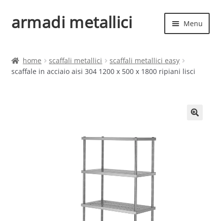
armadi metallici
Vai
Vai
Menu
alla
al
navigazione
contenuto
Espand
Home
il
home
scaffali metallici
scaffali metallici easy
menu
Espand
scaffale in acciaio aisi 304 1200 x 500 x 1800 ripiani lisci
Shop
child
il
menu
child
🔍