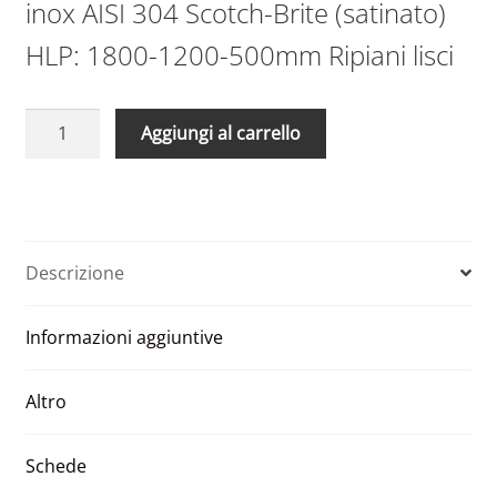
inox AISI 304 Scotch-Brite (satinato)
HLP: 1800-1200-500mm Ripiani lisci
Scaffale
A
Aggiungi al carrello
in
l
acciaio
t
aisi
e
304
r
1200
n
Descrizione
x
a
500
t
Informazioni aggiuntive
x
i
1800
v
ripiani
e
Altro
lisci
:
quantità
Schede