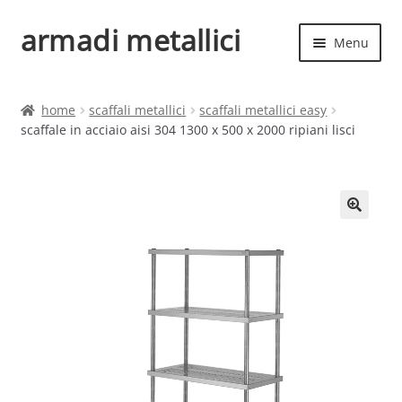
armadi metallici
Vai
Vai
Menu
alla
al
navigazione
contenuto
Espand
Home
il
home
scaffali metallici
scaffali metallici easy
menu
Espand
scaffale in acciaio aisi 304 1300 x 500 x 2000 ripiani lisci
Shop
child
il
menu
child
🔍