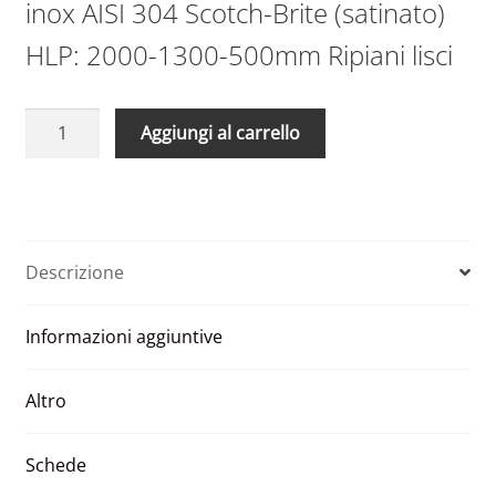
inox AISI 304 Scotch-Brite (satinato)
HLP: 2000-1300-500mm Ripiani lisci
Scaffale
A
Aggiungi al carrello
in
l
acciaio
t
aisi
e
304
r
1300
n
Descrizione
x
a
500
t
Informazioni aggiuntive
x
i
2000
v
ripiani
e
Altro
lisci
:
quantità
Schede