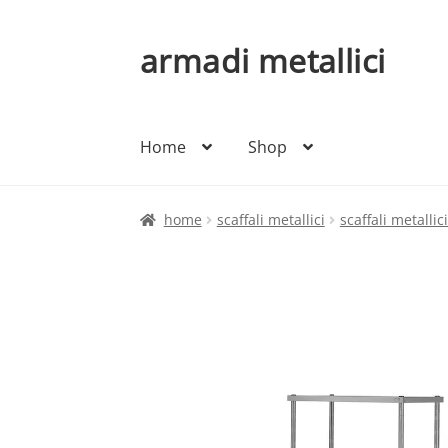
armadi metallici
Vai
Vai
alla
al
navigazione
contenuto
Home
Shop
home
scaffali metallici
scaffali metallic