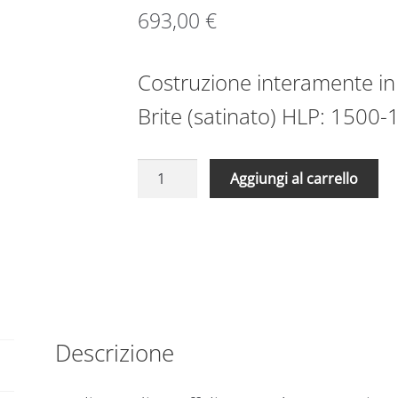
693,00
€
Costruzione interamente in 
Brite (satinato) HLP: 1500-
Scaffale
A
Aggiungi al carrello
in
l
acciaio
t
aisi
e
304
r
1400
n
x
a
500
t
x
Descrizione
i
1500
v
ripiani
e