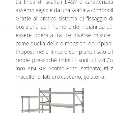
La linea di scaffali EASY è caratteriz
lisci
:
assemblaggio e da una svariata componibi
quantità
Grazie al pratico sistema di fissaggio de
posizione ed il numero dei ripiani da util
essere operata tra tre diverse misur
come quella delle dimensioni dei ripiani,
Proposti nelle finiture con piano liscio o 
rende pressoché infiniti i suoi utilizzi.
inox AISI 304 Scotch-Brite (satinato)Utiliz
macelleria, lattiero caseario, gelateria.