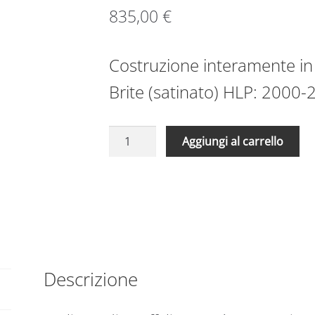
835,00
€
Costruzione interamente in 
Brite (satinato) HLP: 2000-
Scaffale
A
Aggiungi al carrello
in
l
acciaio
t
aisi
e
304
r
1700
n
x
a
600
t
x
Descrizione
i
2000
v
ripiani
e