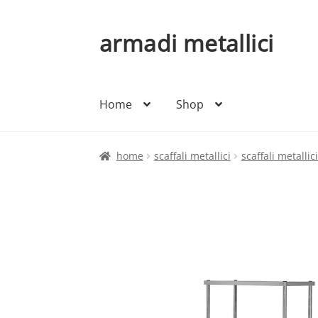
armadi metallici
Vai
Vai
alla
al
navigazione
contenuto
Home
Shop
home
scaffali metallici
scaffali metallic