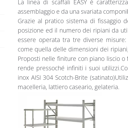
La linea di scaffali EASY è caratteriz
lisci
:
assemblaggio e da una svariata componibi
quantità
Grazie al pratico sistema di fissaggio de
posizione ed il numero dei ripiani da util
essere operata tra tre diverse misur
come quella delle dimensioni dei ripiani,
Proposti nelle finiture con piano liscio o 
rende pressoché infiniti i suoi utilizzi.
inox AISI 304 Scotch-Brite (satinato)Utiliz
macelleria, lattiero caseario, gelateria.