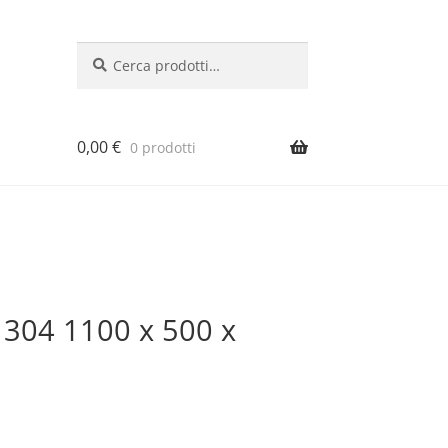
Cerca:
Cerca
0,00
€
0 prodotti
si 304 1100 x 500 x