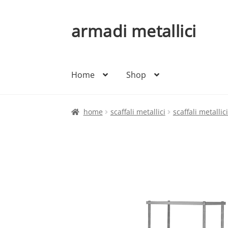
armadi metallici
Vai
Vai
alla
al
navigazione
contenuto
Home
Shop
home
scaffali metallici
scaffali metallic