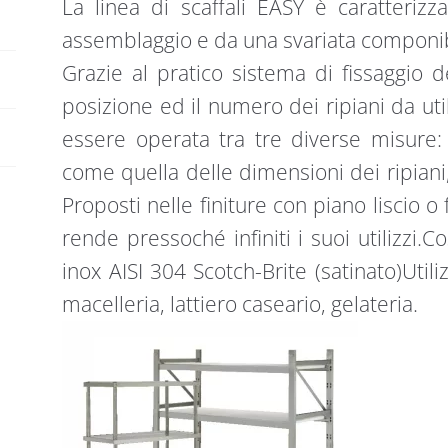
La linea di scaffali EASY è caratteriz
forati
:
assemblaggio e da una svariata componibi
quantità
Grazie al pratico sistema di fissaggio de
posizione ed il numero dei ripiani da util
essere operata tra tre diverse misur
come quella delle dimensioni dei ripiani,
Proposti nelle finiture con piano liscio o 
rende pressoché infiniti i suoi utilizzi.
inox AISI 304 Scotch-Brite (satinato)Utiliz
macelleria, lattiero caseario, gelateria.