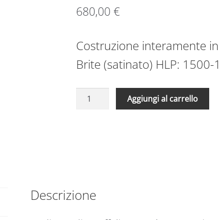
680,00
€
Costruzione interamente in 
Brite (satinato) HLP: 1500
Scaffale
A
Aggiungi al carrello
in
l
acciaio
t
aisi
e
304
r
1100
n
x
a
500
t
x
Descrizione
i
1500
v
ripiani
e