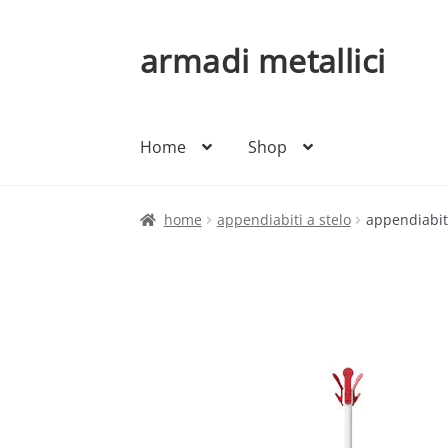
armadi metallici
Vai
Vai
alla
al
navigazione
contenuto
Home
Shop
home
appendiabiti a stelo
appendiabiti