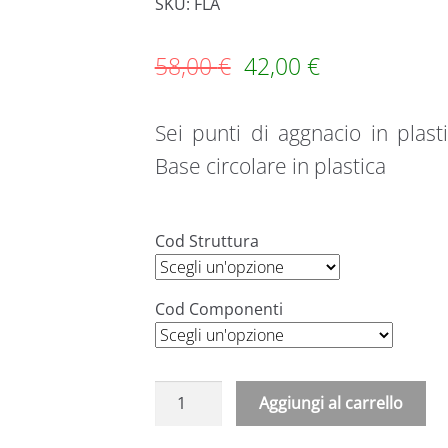
SKU: FLA
58,00
€
42,00
€
Sei punti di aggnacio in plast
Base circolare in plastica
Cod Struttura
Cod Componenti
Appendiabiti
Aggiungi al carrello
a
A
piantana