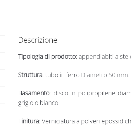
l
in
t
metallo
e
verniciato
r
Mod
n
FLAT
Descrizione
a
quantità
t
i
Tipologia di prodotto
: appendiabiti a stel
v
e
Struttura
: tubo in ferro Diametro 50 mm.
:
Basamento
: disco in polipropilene di
grigio o bianco
Finitura
: Verniciatura a polveri epossidic