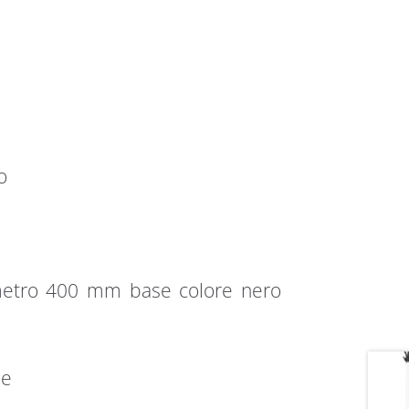
o
ametro 400 mm base colore nero
he