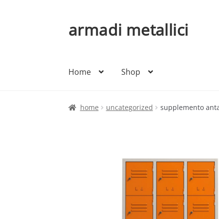
armadi metallici
Vai
Vai
alla
al
navigazione
contenuto
Home
Shop
home
uncategorized
supplemento anta