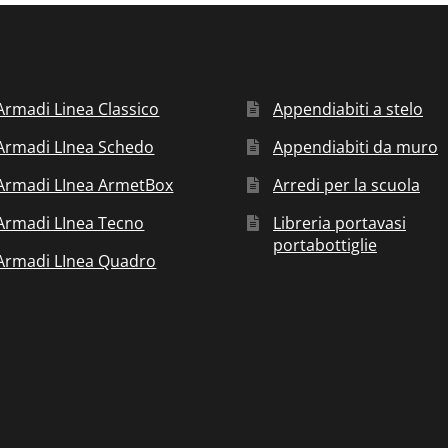
Armadi Linea Classico
Appendiabiti a stelo
Armadi LInea Schedo
Appendiabiti da muro
Armadi LInea ArmetBox
Arredi per la scuola
Armadi LInea Tecno
Libreria portavasi
portabottiglie
Armadi LInea Quadro