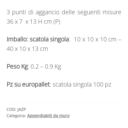
3 punti di aggancio delle seguenti misure
36 x 7 x 13 H cm (P)
Imballo: scatola singola
: 10 x 10 x 10 cm –
40 x 10 x 13 cm
Peso Kg
: 0.2 – 0.9 Kg
Pz su europallet
: scatola singola 100 pz
COD:
JAZP
Categoria:
Appendiabiti da muro