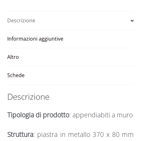
in
t
plastica
e
a
Descrizione
r
3
n
posti
Informazioni aggiuntive
a
piastra
t
in
i
metallo
Altro
v
JAZZ
e
quantità
Schede
:
Descrizione
Tipologia di prodotto
: appendiabiti a muro
Struttura
: piastra in metallo 370 x 80 mm