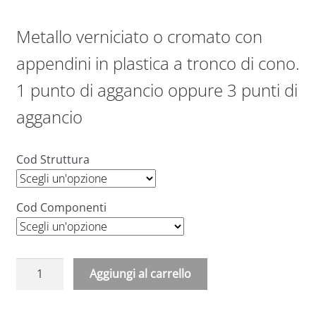
Metallo verniciato o cromato con
appendini in plastica a tronco di cono.
1 punto di aggancio oppure 3 punti di
aggancio
Cod Struttura
Cod Componenti
Appendiabiti
Aggiungi al carrello
a
A
parete
l