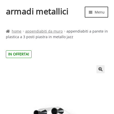
armadi metallici
Vai
Vai
Menu
alla
al
navigazione
contenuto
Espand
Home
il
home
appendiabiti da muro
appendiabiti a parete in
menu
Espand
plastica a 3 posti piastra in metallo jazz
Shop
child
il
menu
IN OFFERTA!
child
🔍