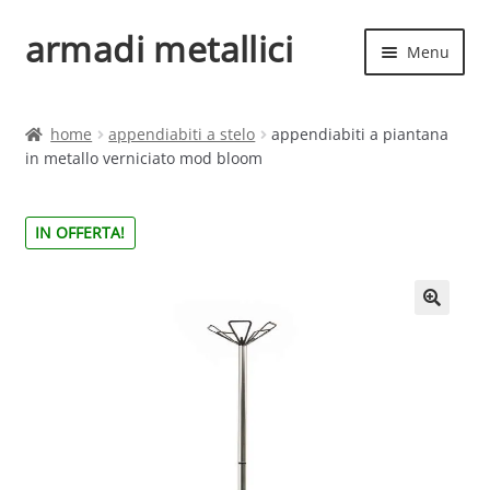
armadi metallici
Vai
Vai
Menu
alla
al
navigazione
contenuto
Espand
Home
il
home
appendiabiti a stelo
appendiabiti a piantana
menu
Espand
in metallo verniciato mod bloom
Shop
child
il
menu
IN OFFERTA!
child
🔍