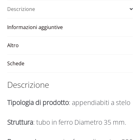
e
verniciato
Descrizione
r
Mod
n
BLOOM
Informazioni aggiuntive
a
quantità
t
i
Altro
v
e
Schede
:
Descrizione
Tipologia di prodotto
: appendiabiti a stelo
Struttura
: tubo in ferro Diametro 35 mm.