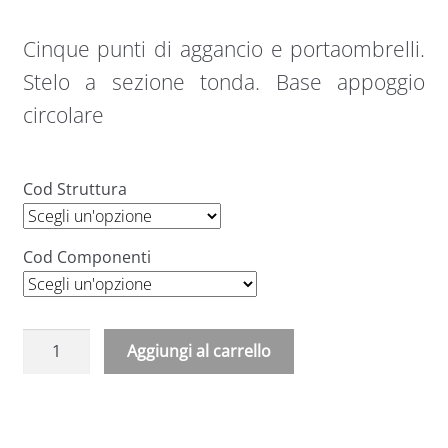
Cinque punti di aggancio e portaombrelli.
Stelo a sezione tonda. Base appoggio
circolare
Cod Struttura
Cod Componenti
Appendiabiti
Aggiungi al carrello
a
A
piantana
l
in
t
metallo