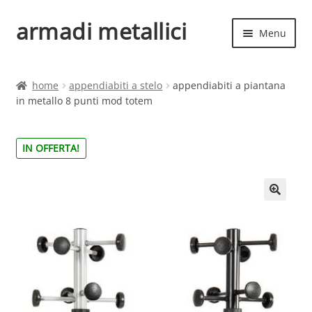
armadi metallici
Vai
Vai
Menu
alla
al
navigazione
contenuto
Espand
Home
il
home
appendiabiti a stelo
appendiabiti a piantana
menu
Espand
in metallo 8 punti mod totem
Shop
child
il
menu
IN OFFERTA!
child
🔍