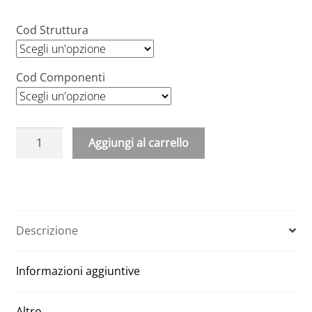
Cod Struttura
Cod Componenti
Appendiabiti
Aggiungi al carrello
a
A
piantana
l
in
t
metallo
e
8
Descrizione
r
punti
n
Mod
Informazioni aggiuntive
a
TOTEM
t
quantità
i
Altro